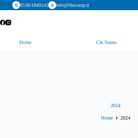
Salta
0536/1840145
info@blucomp.it
al
contenuto
Home
Chi Siamo
2024
Home
2024