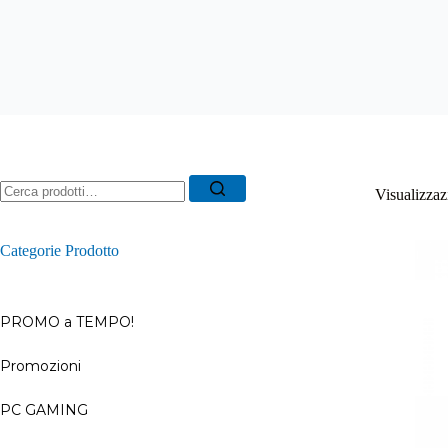
Ricerca
Visualizzazi
per:
Categorie Prodotto
PROMO a TEMPO!
Promozioni
–
PC GAMING