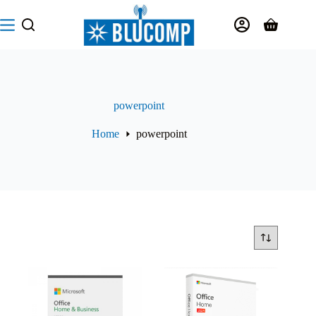
Salta
al
Carrello
contenuto
powerpoint
Home
powerpoint