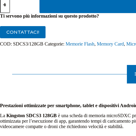
Kingston
128GB
SDCS3
Ti servono più informazioni su questo prodotto?
150MB/s
quantità
CONTATTACI!
COD:
SDCS3/128GB
Categorie:
Memorie Flash
,
Memory Card
,
Mic
Prestazioni ottimizzate per smartphone, tablet e dispositivi Androi
La
Kingston SDCS3 128GB
è una scheda di memoria microSDXC progett
ottimizzata per l’esecuzione di app, garantendo tempi di caricamento più 
videocamere compatte o droni che richiedono velocità e stabilità.