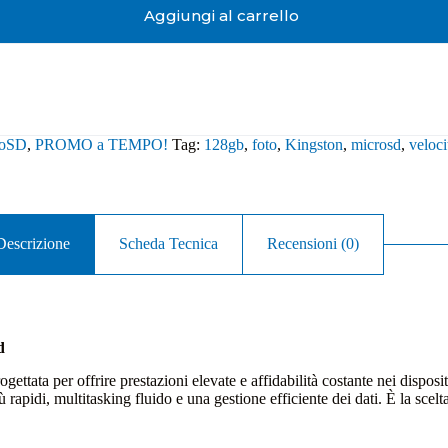
Aggiungi al carrello
roSD
,
PROMO a TEMPO!
Tag:
128gb
,
foto
,
Kingston
,
microsd
,
veloci
Descrizione
Scheda Tecnica
Recensioni (0)
d
ata per offrire prestazioni elevate e affidabilità costante nei disposit
rapidi, multitasking fluido e una gestione efficiente dei dati. È la scelt