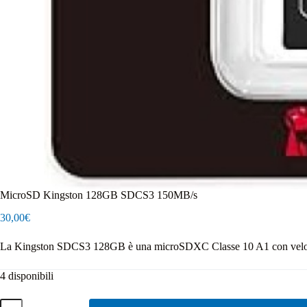
MicroSD Kingston 128GB SDCS3 150MB/s
30,00
€
La Kingston SDCS3 128GB è una microSDXC Classe 10 A1 con velocità f
4 disponibili
MicroSD