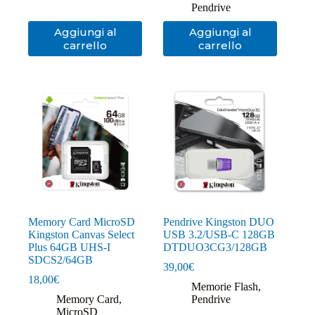
Pendrive
Aggiungi al
Aggiungi al
carrello
carrello
Memory Card MicroSD
Pendrive Kingston DUO
Kingston Canvas Select
USB 3.2/USB-C 128GB
Plus 64GB UHS-I
DTDUO3CG3/128GB
SDCS2/64GB
39,00
€
18,00
€
Memorie Flash
,
Memory Card
,
Pendrive
MicroSD