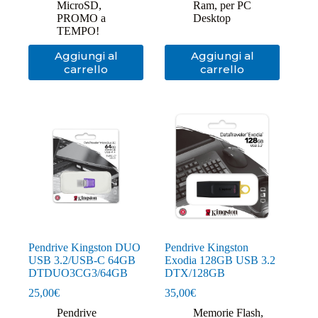
MicroSD
,
Ram
,
per PC
PROMO a
Desktop
TEMPO!
Aggiungi al
Aggiungi al
carrello
carrello
Pendrive Kingston DUO
Pendrive Kingston
USB 3.2/USB-C 64GB
Exodia 128GB USB 3.2
DTDUO3CG3/64GB
DTX/128GB
25,00
€
35,00
€
Pendrive
Memorie Flash
,