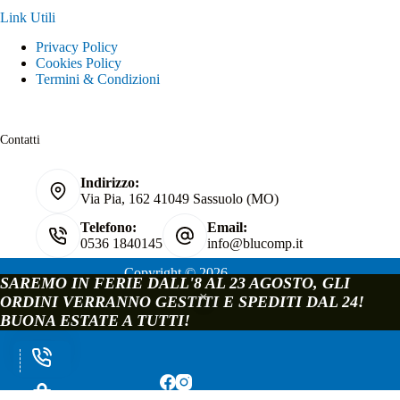
Link Utili
Privacy Policy
Cookies Policy
Termini & Condizioni
Contatti
Indirizzo:
Via Pia, 162 41049 Sassuolo (MO)
Telefono:
Email:
0536 1840145
info@blucomp.it
Copyright © 2026
SAREMO IN FERIE DALL'8 AL 23 AGOSTO, GLI
Blucomp Snc di Padovani Matteo e c.
ORDINI VERRANNO GESTITI E SPEDITI DAL 24!
P.IVA e C.F. 02241070362
BUONA ESTATE A TUTTI!
Via Pia, 162 - 41049 Sassuolo - Modena