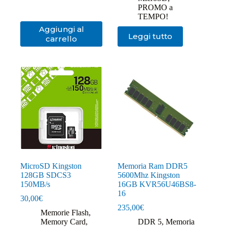
PROMO a
TEMPO!
Aggiungi al
Leggi tutto
carrello
MicroSD Kingston
Memoria Ram DDR5
128GB SDCS3
5600Mhz Kingston
150MB/s
16GB KVR56U46BS8-
16
30,00
€
235,00
€
Memorie Flash
,
Memory Card
,
DDR 5
,
Memoria