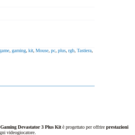
game
,
gaming
,
kit
,
Mouse
,
pc
,
plus
,
rgb
,
Tastiera
,
 Gaming Devastator 3 Plus Kit
è progettato per offrire
prestazioni
gni videogiocatore.