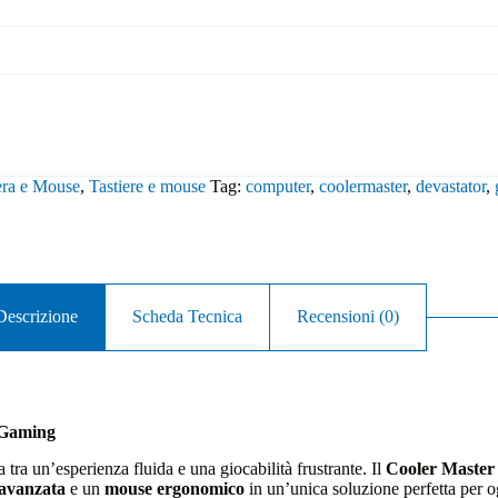
era e Mouse
,
Tastiere e mouse
Tag:
computer
,
coolermaster
,
devastator
,
Descrizione
Scheda Tecnica
Recensioni (0)
l Gaming
 tra un’esperienza fluida e una giocabilità frustrante. Il
Cooler Master
 avanzata
e un
mouse ergonomico
in un’unica soluzione perfetta per o