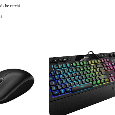
iò che cerchi
ial