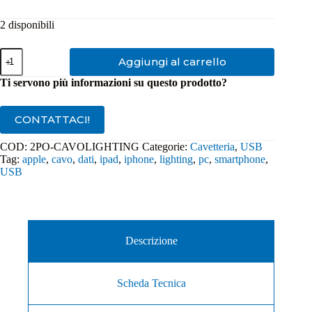
2 disponibili
Cavo
Aggiungi al carrello
Apple
2-
Ti servono più informazioni su questo prodotto?
Power
USB-
A
CONTATTACI!
a
Lightning
COD:
2PO-CAVOLIGHTING
Categorie:
Cavetteria
,
USB
1mt
Tag:
apple
,
cavo
,
dati
,
ipad
,
iphone
,
lighting
,
pc
,
smartphone
,
quantità
USB
Descrizione
Scheda Tecnica