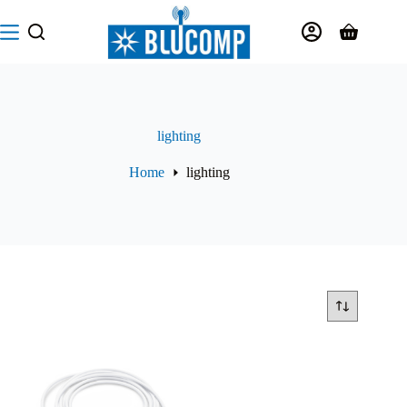
Salta
al
Carrello
contenuto
lighting
Home
lighting