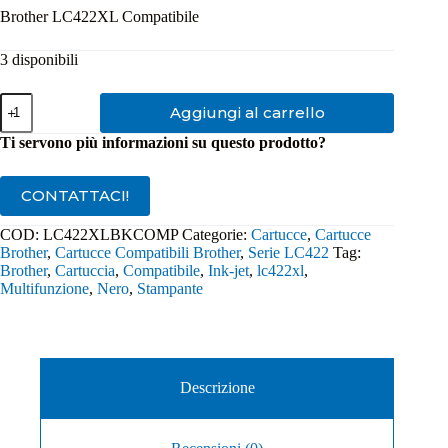
Brother LC422XL Compatibile
3 disponibili
Cartuccia
Aggiungi al carrello
Compatibile
Brother
Ti servono più informazioni su questo prodotto?
LC422XL
Nero
quantità
CONTATTACI!
COD:
LC422XLBKCOMP
Categorie:
Cartucce
,
Cartucce
Brother
,
Cartucce Compatibili Brother
,
Serie LC422
Tag:
Brother
,
Cartuccia
,
Compatibile
,
Ink-jet
,
lc422xl
,
Multifunzione
,
Nero
,
Stampante
Descrizione