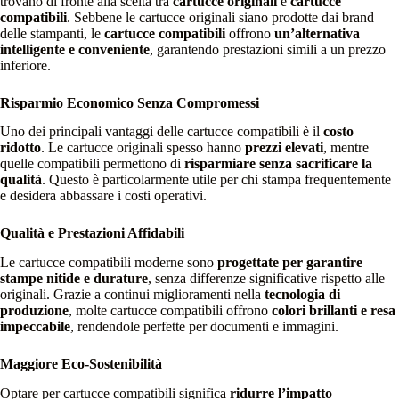
trovano di fronte alla scelta tra
cartucce originali
e
cartucce
compatibili
. Sebbene le cartucce originali siano prodotte dai brand
delle stampanti, le
cartucce compatibili
offrono
un’alternativa
intelligente e conveniente
, garantendo prestazioni simili a un prezzo
inferiore.
Risparmio Economico Senza Compromessi
Uno dei principali vantaggi delle cartucce compatibili è il
costo
ridotto
. Le cartucce originali spesso hanno
prezzi elevati
, mentre
quelle compatibili permettono di
risparmiare senza sacrificare la
qualità
. Questo è particolarmente utile per chi stampa frequentemente
e desidera abbassare i costi operativi.
Qualità e Prestazioni Affidabili
Le cartucce compatibili moderne sono
progettate per garantire
stampe nitide e durature
, senza differenze significative rispetto alle
originali. Grazie a continui miglioramenti nella
tecnologia di
produzione
, molte cartucce compatibili offrono
colori brillanti e resa
impeccabile
, rendendole perfette per documenti e immagini.
Maggiore Eco-Sostenibilità
Optare per cartucce compatibili significa
ridurre l’impatto