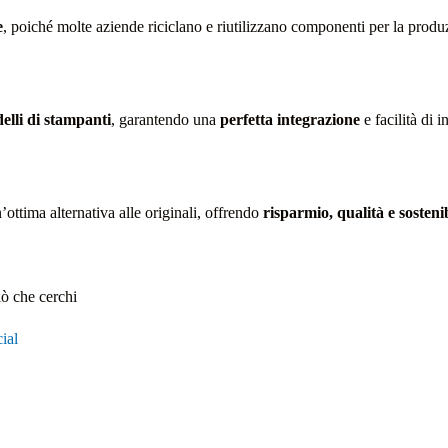
e
, poiché molte aziende riciclano e riutilizzano componenti per la produz
elli di stampanti
, garantendo una
perfetta integrazione
e facilità di 
ima alternativa alle originali, offrendo
risparmio, qualità e sostenib
iò che cerchi
ial