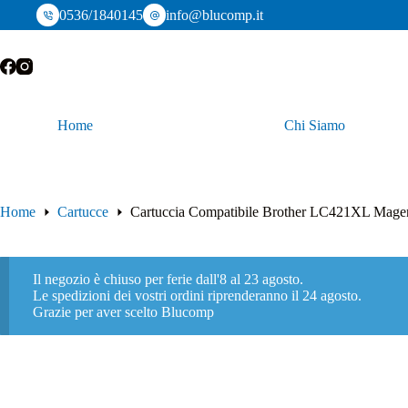
Salta
0536/1840145
info@blucomp.it
al
contenuto
Home
Chi Siamo
Home
Cartucce
Cartuccia Compatibile Brother LC421XL Mage
Il negozio è chiuso per ferie dall'8 al 23 agosto.
Le spedizioni dei vostri ordini riprenderanno il 24 agosto.
Grazie per aver scelto Blucomp