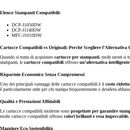
Elenco Stampanti Compatibili:
DCP-J1050DW
DCP-J1140DW
MFC-J1010DW
Cartucce Compatibili vs Originali: Perché Scegliere l’Alternativa
Quando si tratta di acquistare
cartucce per stampanti
, molti utenti si 
stampanti, le
cartucce compatibili
offrono
un’alternativa intelligent
Risparmio Economico Senza Compromessi
Uno dei principali vantaggi delle cartucce compatibili è il
costo ridotto
è particolarmente utile per chi stampa frequentemente e desidera abbassa
Qualità e Prestazioni Affidabili
Le cartucce compatibili moderne sono
progettate per garantire stamp
molte cartucce compatibili offrono
colori brillanti e resa impeccabile
Maggiore Eco-Sostenibilità