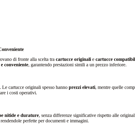
 Conveniente
trovano di fronte alla scelta tra
cartucce originali
e
cartucce compatibil
e e conveniente
, garantendo prestazioni simili a un prezzo inferiore.
. Le cartucce originali spesso hanno
prezzi elevati
, mentre quelle comp
re i costi operativi.
e nitide e durature
, senza differenze significative rispetto alle origin
, rendendole perfette per documenti e immagini.