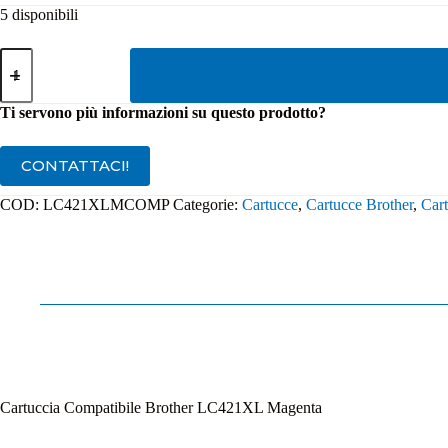
5 disponibili
Cartuccia
Compatibile
Brother
LC421XL
Ti servono più informazioni su questo prodotto?
Magenta
quantità
CONTATTACI!
COD:
LC421XLMCOMP
Categorie:
Cartucce
,
Cartucce Brother
,
Cart
Cartuccia Compatibile Brother LC421XL Magenta