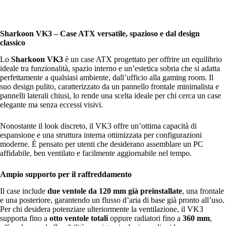
Sharkoon VK3 – Case ATX versatile, spazioso e dal design
classico
Lo
Sharkoon VK3
è un case ATX progettato per offrire un equilibrio
ideale tra funzionalità, spazio interno e un’estetica sobria che si adatta
perfettamente a qualsiasi ambiente, dall’ufficio alla gaming room. Il
suo design pulito, caratterizzato da un pannello frontale minimalista e
pannelli laterali chiusi, lo rende una scelta ideale per chi cerca un case
elegante ma senza eccessi visivi.
Nonostante il look discreto, il VK3 offre un’ottima capacità di
espansione e una struttura interna ottimizzata per configurazioni
moderne. È pensato per utenti che desiderano assemblare un PC
affidabile, ben ventilato e facilmente aggiornabile nel tempo.
Ampio supporto per il raffreddamento
Il case include
due ventole da 120 mm già preinstallate
, una frontale
e una posteriore, garantendo un flusso d’aria di base già pronto all’uso.
Per chi desidera potenziare ulteriormente la ventilazione, il VK3
supporta fino a
otto ventole totali
oppure radiatori fino a
360 mm
,