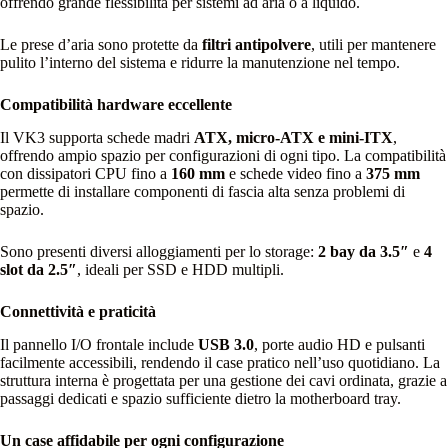
offrendo grande flessibilità per sistemi ad aria o a liquido.
Le prese d’aria sono protette da
filtri antipolvere
, utili per mantenere
pulito l’interno del sistema e ridurre la manutenzione nel tempo.
Compatibilità hardware eccellente
Il VK3 supporta schede madri
ATX, micro‑ATX e mini‑ITX
,
offrendo ampio spazio per configurazioni di ogni tipo. La compatibilità
con dissipatori CPU fino a
160 mm
e schede video fino a
375 mm
permette di installare componenti di fascia alta senza problemi di
spazio.
Sono presenti diversi alloggiamenti per lo storage:
2 bay da 3.5″
e
4
slot da 2.5″
, ideali per SSD e HDD multipli.
Connettività e praticità
Il pannello I/O frontale include
USB 3.0
, porte audio HD e pulsanti
facilmente accessibili, rendendo il case pratico nell’uso quotidiano. La
struttura interna è progettata per una gestione dei cavi ordinata, grazie a
passaggi dedicati e spazio sufficiente dietro la motherboard tray.
Un case affidabile per ogni configurazione