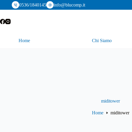
Salta
0536/1840145
info@blucomp.it
al
contenuto
Home
Chi Siamo
miditower
Home
miditower