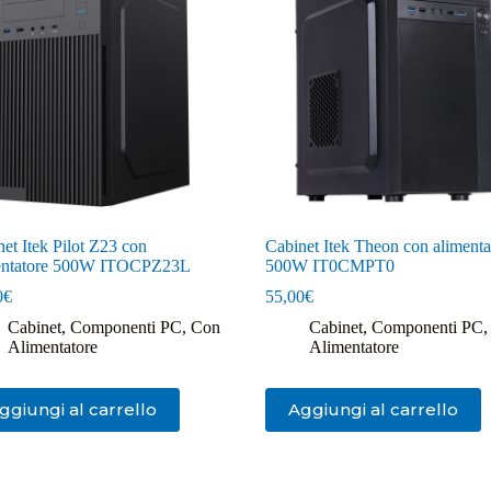
et Itek Pilot Z23 con
Cabinet Itek Theon con alimenta
entatore 500W ITOCPZ23L
500W IT0CMPT0
0
€
55,00
€
Cabinet
,
Componenti PC
,
Con
Cabinet
,
Componenti PC
Alimentatore
Alimentatore
ggiungi al carrello
Aggiungi al carrello