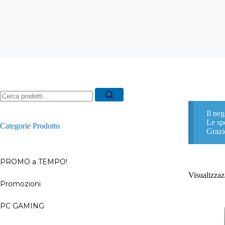
Ricerca
per:
Il neg
Le spe
Categorie Prodotto
Grazi
PROMO a TEMPO!
Visualizzazi
Promozioni
–
PC GAMING