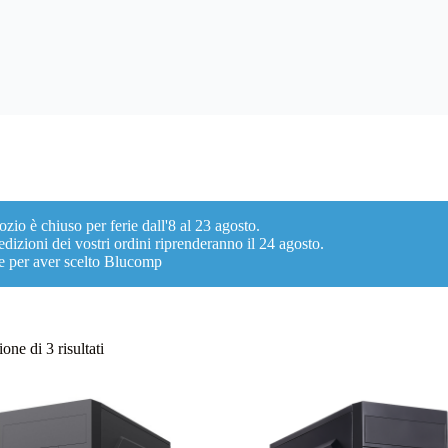
ozio è chiuso per ferie dall'8 al 23 agosto.
dizioni dei vostri ordini riprenderanno il 24 agosto.
e per aver scelto Blucomp
Ordina
one di 3 risultati
in
base
al
più
recente