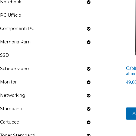
Notebook
PC Ufficio
Componenti PC
Memoria Ram
SSD
Cabin
Schede video
alim
Monitor
49,0
Networking
Stampanti
A
Cartucce
Toner Stampanti