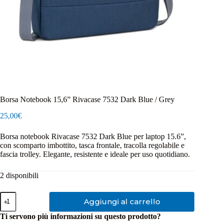
Borsa Notebook 15,6” Rivacase 7532 Dark Blue / Grey
25,00
€
Borsa notebook Rivacase 7532 Dark Blue per laptop 15.6”,
con scomparto imbottito, tasca frontale, tracolla regolabile e
fascia trolley. Elegante, resistente e ideale per uso quotidiano.
2 disponibili
Borsa
Aggiungi al carrello
Notebook
15,6''
Ti servono più informazioni su questo prodotto?
Rivacase