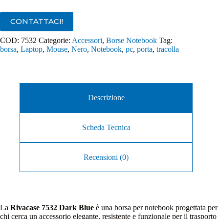
7532
Dark
CONTATTACI!
Blue
/
COD:
7532
Categorie:
Accessori
,
Borse Notebook
Tag:
Grey
borsa
,
Laptop
,
Mouse
,
Nero
,
Notebook
,
pc
,
porta
,
tracolla
quantità
Descrizione
Scheda Tecnica
Recensioni (0)
La
Rivacase 7532 Dark Blue
è una borsa per notebook progettata per
chi cerca un accessorio elegante, resistente e funzionale per il trasporto