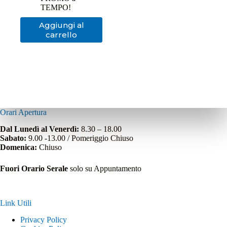
35,00€.
26,95€.
TEMPO!
Aggiungi al
carrello
Orari Apertura
Dal Lunedì al Venerdì:
8.30 – 18.00
Sabato:
9.00 -13.00 / Pomeriggio Chiuso
Domenica:
Chiuso
Fuori Orario Serale
solo su Appuntamento
Link Utili
Privacy Policy