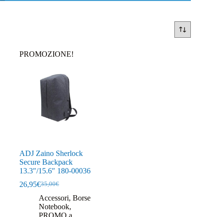
PROMOZIONE!
ADJ Zaino Sherlock
Secure Backpack
13.3″/15.6″ 180-00036
26,95
€
35,00
€
Il
Il
prezzo
prezzo
Accessori
,
Borse
originale
attuale
Notebook
,
era:
è:
PROMO a