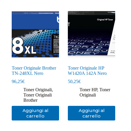
Toner Originale Brother
Toner Originale HP
TN-248XL Nero
W1420A 142A Nero
96,25
€
50,25
€
Toner Originali
,
Toner HP
,
Toner
Toner Originali
Originali
Brother
Aggiungi al
Aggiungi al
carrello
carrello