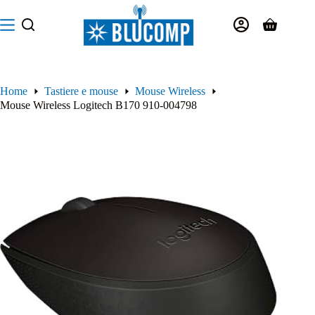
Salta
al
Carrello
contenuto
Home
Tastiere e mouse
Mouse Wireless
Mouse Wireless Logitech B170 910-004798