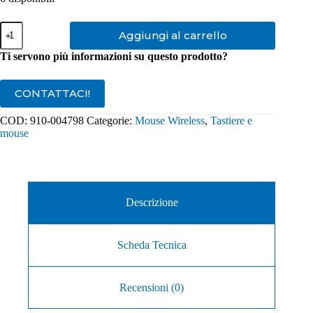
Mouse
Aggiungi al carrello
Wireless
Logitech
Ti servono più informazioni su questo prodotto?
B170
910-
004798
CONTATTACI!
quantità
COD:
910-004798
Categorie:
Mouse Wireless
,
Tastiere e
mouse
Descrizione
Scheda Tecnica
Recensioni (0)