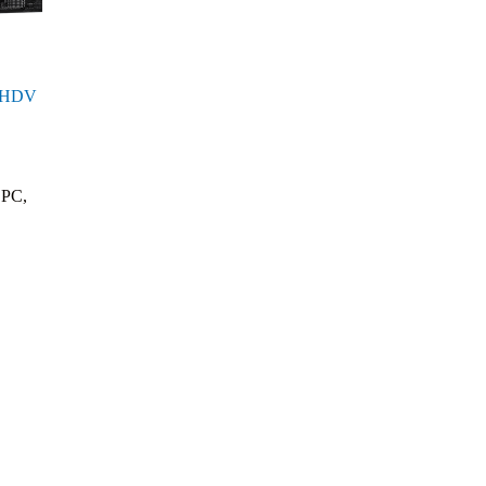
M-HDV
 PC
,