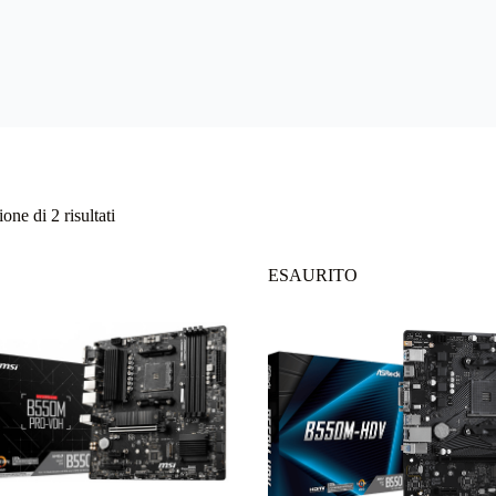
Ordina
one di 2 risultati
in
base
al
ESAURITO
più
recente