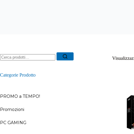
Ricerca
Visualizzazi
per:
Categorie Prodotto
PROMO a TEMPO!
Promozioni
–
PC GAMING