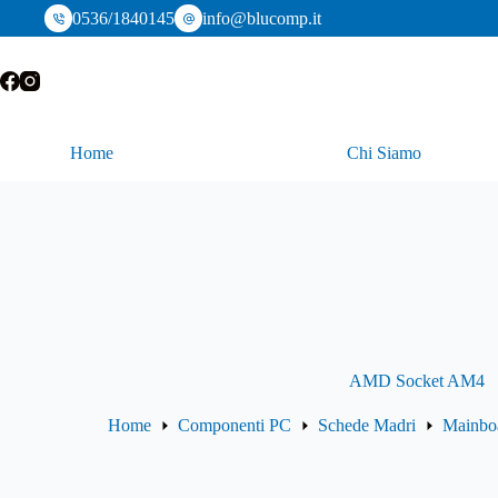
Salta
0536/1840145
info@blucomp.it
al
contenuto
Home
Chi Siamo
AMD Socket AM4
Home
Componenti PC
Schede Madri
Mainb