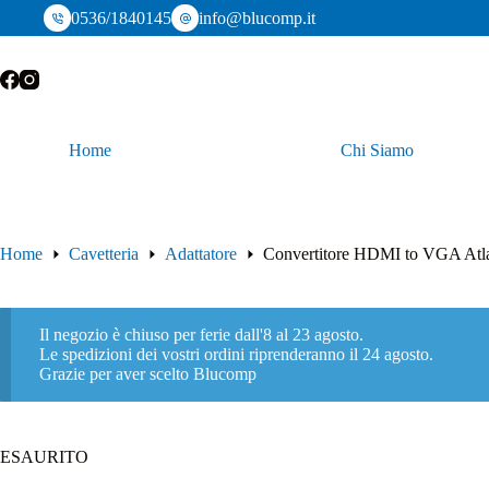
Salta
0536/1840145
info@blucomp.it
al
contenuto
Home
Chi Siamo
Home
Cavetteria
Adattatore
Convertitore HDMI to VGA A
Il negozio è chiuso per ferie dall'8 al 23 agosto.
Le spedizioni dei vostri ordini riprenderanno il 24 agosto.
Grazie per aver scelto Blucomp
ESAURITO