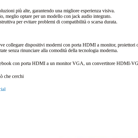
oluzioni più alte, garantendo una migliore esperienza visiva.
dio, meglio optare per un modello con jack audio integrato.
ostruttiva per evitare problemi di compatibilità o scarsa durata.
ve collegare dispositivi moderni con porta HDMI a monitor, proiettori o
atate senza rinunciare alla comodità della tecnologia moderna.
notebook con porta HDMI a un monitor VGA, un convertitore HDMI-VGA p
iò che cerchi
ial