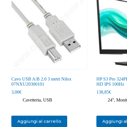
Cavo USB A/B 2.0 3 metri Nilox
HP S3 Pro 324PH
07NXU20300101
HD IPS 100Hz
3,00
€
138,85
€
Cavetteria
,
USB
24''
,
Monit
Aggiungi al carrello
Aggiungi al