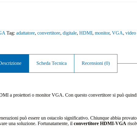
GA
Tag:
adattatore
,
convertitore
,
digitale
,
HDMI
,
monitor
,
VGA
,
video
Descrizione
Scheda Tecnica
Recensioni (0)
a HDMI a proiettori o monitor VGA. Con questo convertitore si può qui
e generazioni può essere un ostacolo significativo. Chiunque abbia pro
vare una soluzione. Fortunatamente, il
convertitore HDMI-VGA
risol