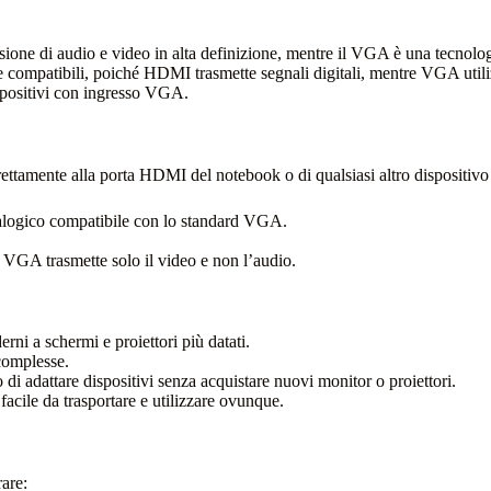
ione di audio e video in alta definizione, mentre il VGA è una tecnologia
ompatibili, poiché HDMI trasmette segnali digitali, mentre VGA utilizza
spositivi con ingresso VGA.
tamente alla porta HDMI del notebook o di qualsiasi altro dispositivo 
nalogico compatibile con lo standard VGA.
 VGA trasmette solo il video e non l’audio.
rni a schermi e proiettori più datati.
complesse.
di adattare dispositivi senza acquistare nuovi monitor o proiettori.
acile da trasportare e utilizzare ovunque.
are: