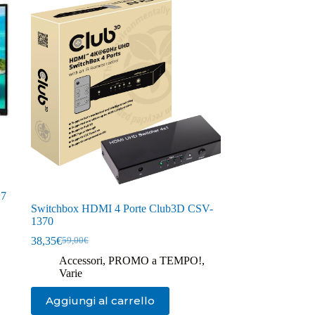
27
Switchbox HDMI 4 Porte Club3D CSV-
1370
38,35
€
59,00
€
Il
Il
prezzo
prezzo
Accessori
,
PROMO a TEMPO!
,
originale
attuale
Varie
era:
è:
59,00€.
38,35€.
Aggiungi al carrello