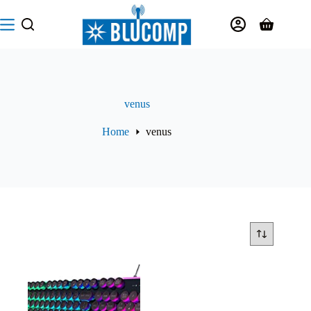
Salta
al
Carrello
contenuto
venus
Home
venus