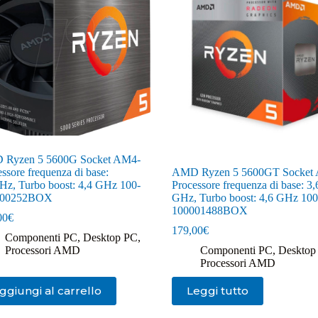
Ryzen 5 5600G Socket AM4-
ssore frequenza di base:
AMD Ryzen 5 5600GT Socket
Hz, Turbo boost: 4,4 GHz 100-
Processore frequenza di base: 3,
000252BOX
GHz, Turbo boost: 4,6 GHz 100
100001488BOX
00
€
179,00
€
Componenti PC
,
Desktop PC
,
Processori AMD
Componenti PC
,
Desktop
Processori AMD
ggiungi al carrello
Leggi tutto