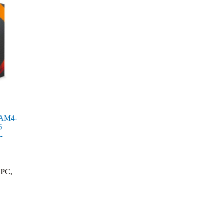
 AM4-
6
-
 PC
,