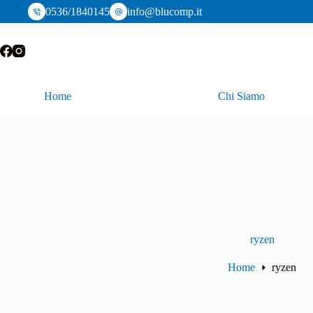
Salta
0536/1840145
info@blucomp.it
al
contenuto
Home
Chi Siamo
ryzen
Home
ryzen