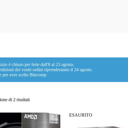
ozio è chiuso per ferie dall'8 al 23 agosto.
dizioni dei vostri ordini riprenderanno il 24 agosto.
e per aver scelto Blucomp
Ordina
one di 2 risultati
in
base
al
ESAURITO
più
recente