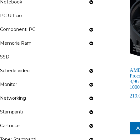
Notebook
PC Ufficio
Componenti PC
Memoria Ram
SSD
AMD 
Schede video
Proce
3,9G
Monitor
100
219,
Networking
Stampanti
Cartucce
A
Toner Stampanti