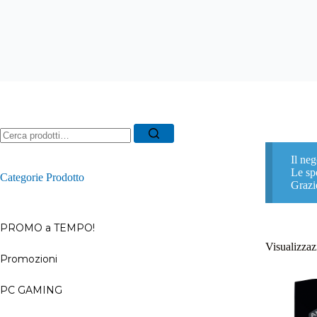
Ricerca
per:
Il neg
Le spe
Categorie Prodotto
Grazi
PROMO a TEMPO!
Visualizzazi
Promozioni
–
PC GAMING