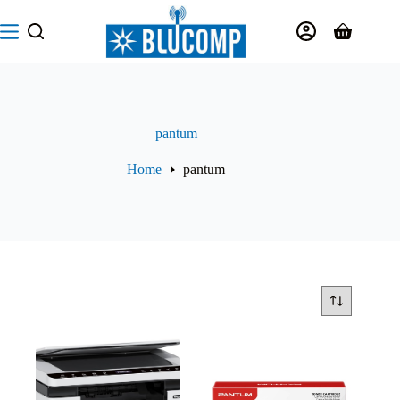
Salta
al
Carrello
contenuto
pantum
Home
pantum