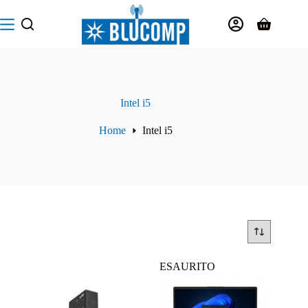
Salta
al
Carrello
contenuto
Intel i5
Home
Intel i5
ESAURITO