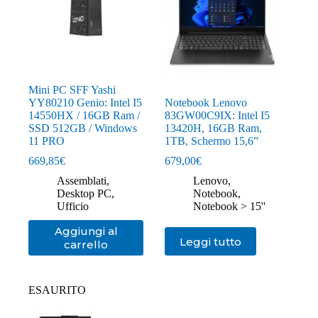
Mini PC SFF Yashi
YY80210 Genio: Intel I5
Notebook Lenovo
14550HX / 16GB Ram /
83GW00C9IX: Intel I5
SSD 512GB / Windows
13420H, 16GB Ram,
11 PRO
1TB, Schermo 15,6”
669,85
€
679,00
€
Assemblati
,
Lenovo
,
Desktop PC
,
Notebook
,
Ufficio
Notebook > 15''
Aggiungi al
Leggi tutto
carrello
ESAURITO