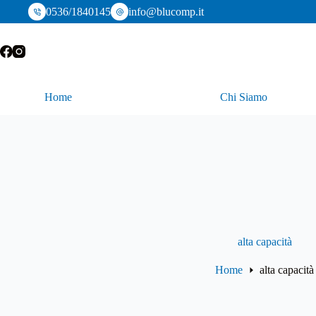
Salta
0536/1840145
info@blucomp.it
al
contenuto
Home
Chi Siamo
alta capacità
Home
alta capacità