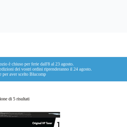
ozio è chiuso per ferie dall'8 al 23 agosto.
dizioni dei vostri ordini riprenderanno il 24 agosto.
e per aver scelto Blucomp
Ordina
one di 5 risultati
in
base
al
più
recente