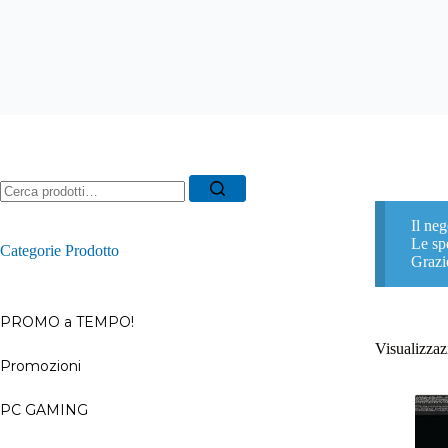
Ricerca
per:
Il neg
Le spe
Categorie Prodotto
Grazi
PROMO a TEMPO!
Visualizzazi
Promozioni
–
PC GAMING