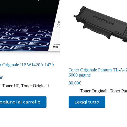
r Originale HP W1420A 142A
Toner Originale Pantum TL-A
6000 pagine
0
€
80,00
€
Toner HP
,
Toner Originali
Toner Originali
,
Toner Pa
ggiungi al carrello
Leggi tutto