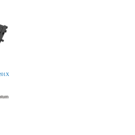
4201X
ntum