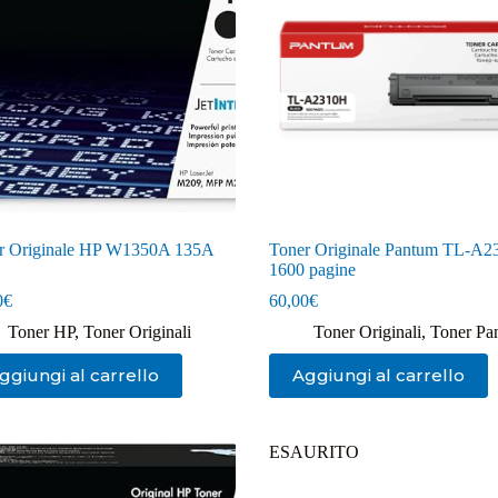
r Originale HP W1350A 135A
Toner Originale Pantum TL-A
1600 pagine
0
€
60,00
€
Toner HP
,
Toner Originali
Toner Originali
,
Toner Pa
ggiungi al carrello
Aggiungi al carrello
ESAURITO