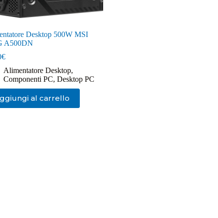
entatore Desktop 500W MSI
 A500DN
0
€
Alimentatore Desktop
,
Componenti PC
,
Desktop PC
ggiungi al carrello