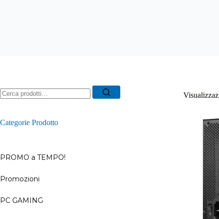
Ricerca
Visualizzazi
per:
Categorie Prodotto
PROMO a TEMPO!
Promozioni
–
PC GAMING