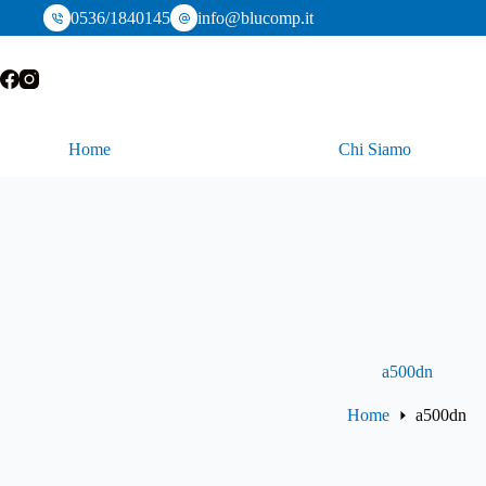
Salta
0536/1840145
info@blucomp.it
al
contenuto
Home
Chi Siamo
a500dn
Home
a500dn