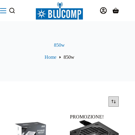
Salta
al
Carrello
contenuto
850w
Home
850w
PROMOZIONE!