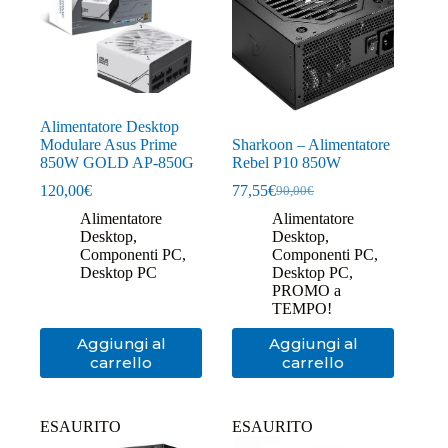
Alimentatore Desktop
Modulare Asus Prime
Sharkoon – Alimentatore
850W GOLD AP-850G
Rebel P10 850W
120,00
€
77,55
€
90,00
€
Il
Il
prezzo
prezzo
Alimentatore
Alimentatore
originale
attuale
Desktop
,
Desktop
,
era:
è:
Componenti PC
,
Componenti PC
,
90,00€.
77,55€.
Desktop PC
Desktop PC
,
PROMO a
TEMPO!
Aggiungi al
Aggiungi al
carrello
carrello
ESAURITO
ESAURITO