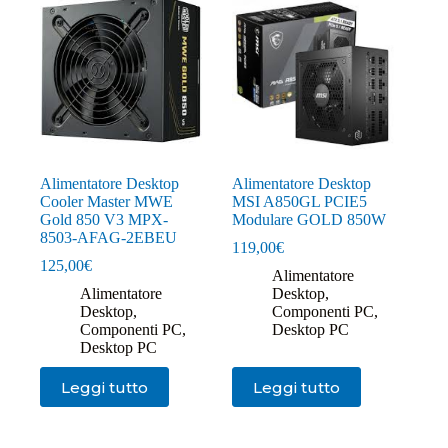
Alimentatore Desktop
Alimentatore Desktop
Cooler Master MWE
MSI A850GL PCIE5
Gold 850 V3 MPX-
Modulare GOLD 850W
8503-AFAG-2EBEU
119,00
€
125,00
€
Alimentatore
Alimentatore
Desktop
,
Desktop
,
Componenti PC
,
Componenti PC
,
Desktop PC
Desktop PC
Leggi tutto
Leggi tutto