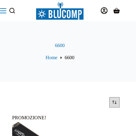
Salta
al
Carrello
contenuto
6600
Home
6600
PROMOZIONE!