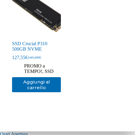
SSD Crucial P310
500GB NVME
127,55
€
145,00
€
Il
Il
prezzo
prezzo
PROMO a
originale
attuale
TEMPO!
,
SSD
era:
è:
145,00€.
127,55€.
Aggiungi al
carrello
Orari Apertura