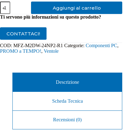
Ventola
Aggiungi al carrello
per
Cabinet
Ti servono più informazioni su questo prodotto?
CoolerMaster
Mobius
120P
CONTATTACI!
ARGB
White
COD:
MFZ-M2DW-24NP2-R1
Categorie:
Componenti PC
,
Edition
PROMO a TEMPO!
,
Ventole
quantità
Descrizione
Scheda Tecnica
Recensioni (0)