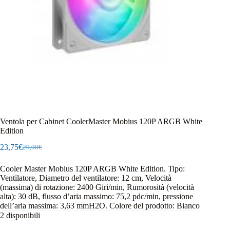
Ventola per Cabinet CoolerMaster Mobius 120P ARGB White
Edition
23,75
€
29,00
€
Il
Il
prezzo
prezzo
Cooler Master Mobius 120P ARGB White Edition. Tipo:
originale
attuale
Ventilatore, Diametro del ventilatore: 12 cm, Velocità
era:
è:
(massima) di rotazione: 2400 Giri/min, Rumorosità (velocità
29,00€.
23,75€.
alta): 30 dB, flusso d’aria massimo: 75,2 pdc/min, pressione
dell’aria massima: 3,63 mmH2O. Colore del prodotto: Bianco
2 disponibili