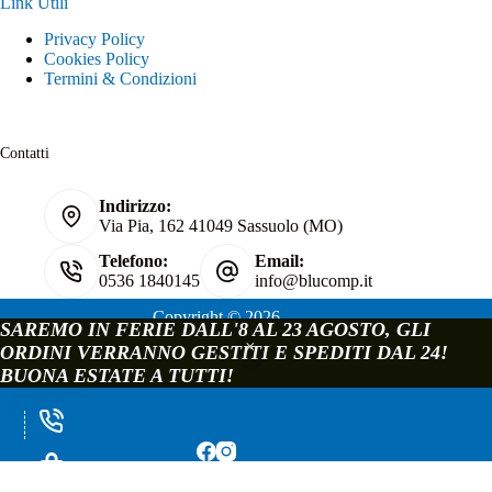
Link Utili
Privacy Policy
Cookies Policy
Termini & Condizioni
Contatti
Indirizzo:
Via Pia, 162 41049 Sassuolo (MO)
Telefono:
Email:
0536 1840145
info@blucomp.it
Copyright © 2026
SAREMO IN FERIE DALL'8 AL 23 AGOSTO, GLI
Blucomp Snc di Padovani Matteo e c.
ORDINI VERRANNO GESTITI E SPEDITI DAL 24!
P.IVA e C.F. 02241070362
BUONA ESTATE A TUTTI!
Via Pia, 162 - 41049 Sassuolo - Modena