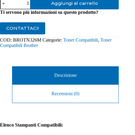
Aggiungi al carrello
Compatibile
Brother
Ti servono più informazioni su questo prodotto?
TN326M
/
TN320M
CONTATTACI!
Magenta
quantità
COD:
BROTN326M
Categorie:
Toner Compatibili
,
Toner
Compatibili Brother
Descrizione
Recensioni (0)
Elenco Stampanti Compatibili: