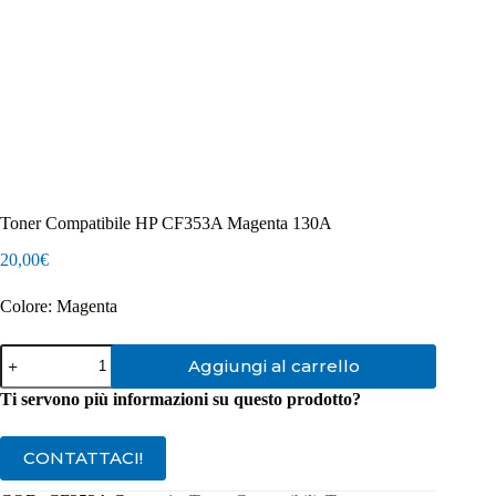
Toner Compatibile HP CF353A Magenta 130A
20,00
€
Colore: Magenta
Toner
Aggiungi al carrello
Compatibile
HP
Ti servono più informazioni su questo prodotto?
CF353A
Magenta
130A
CONTATTACI!
quantità