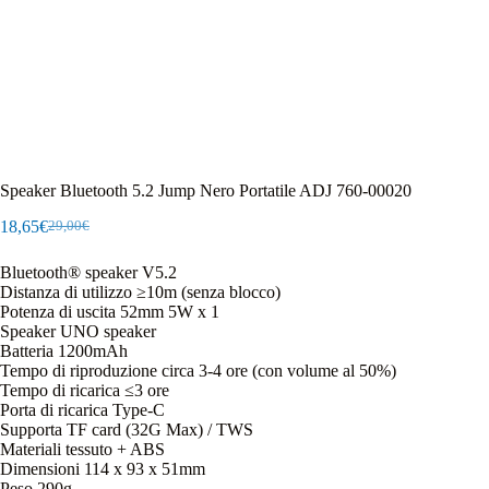
Speaker Bluetooth 5.2 Jump Nero Portatile ADJ 760-00020
18,65
€
29,00
€
Il
Il
prezzo
prezzo
Bluetooth® speaker V5.2
originale
attuale
Distanza di utilizzo ≥10m (senza blocco)
era:
è:
Potenza di uscita 52mm 5W x 1
29,00€.
18,65€.
Speaker UNO speaker
Batteria 1200mAh
Tempo di riproduzione circa 3-4 ore (con volume al 50%)
Tempo di ricarica ≤3 ore
Porta di ricarica Type-C
Supporta TF card (32G Max) / TWS
Materiali tessuto + ABS
Dimensioni 114 x 93 x 51mm
Peso 290g