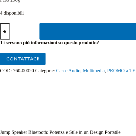
4 disponibili
Speaker
Bluetooth
5.2
Jump
Ti servono più informazioni su questo prodotto?
Nero
Portatile
ADJ
CONTATTACI!
760-
00020
COD:
760-00020
Categorie:
Casse Audio
,
Multimedia
,
PROMO a TE
quantità
Jump Speaker Bluetooth: Potenza e Stile in un Design Portatile