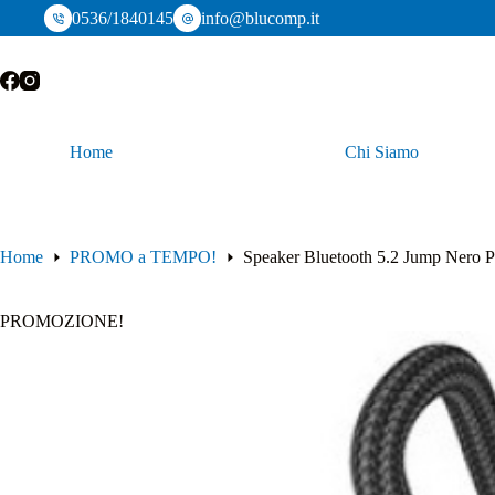
Salta
0536/1840145
info@blucomp.it
al
contenuto
Home
Chi Siamo
Home
PROMO a TEMPO!
Speaker Bluetooth 5.2 Jump Nero P
PROMOZIONE!