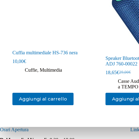
Cuffia multimediale HS-736 nera
Speaker Bluetoot
10,00
€
ADJ 760-00022
Cuffie
,
Multimedia
18,65
€
29,00
€
Il
Il
prezzo
prezzo
Casse Aud
originale
attuale
a TEMPO
era:
è:
29,00€.
18,65€.
Aggiungi al carrello
Aggiungi al
Orari Apertura
Link