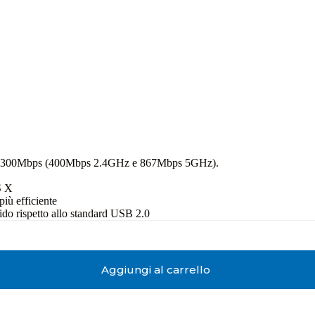
 a 1300Mbps (400Mbps 2.4GHz e 867Mbps 5GHz).
S X
iù efficiente
pido rispetto allo standard USB 2.0
Aggiungi al carrello