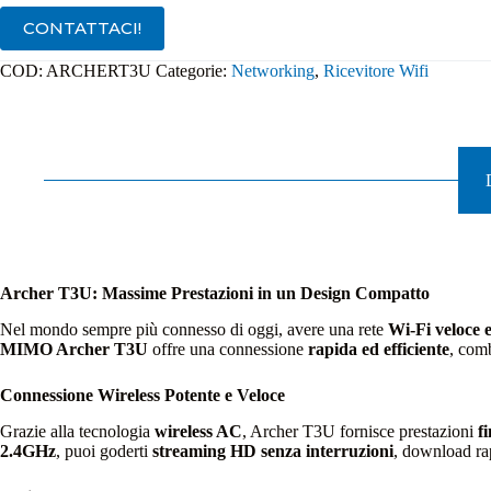
MU-
CONTATTACI!
MIMO
Archer
COD:
ARCHERT3U
Categorie:
Networking
,
Ricevitore Wifi
T3U
quantità
Archer T3U: Massime Prestazioni in un Design Compatto
Nel mondo sempre più connesso di oggi, avere una rete
Wi-Fi veloce e
MIMO Archer T3U
offre una connessione
rapida ed efficiente
, comb
Connessione Wireless Potente e Veloce
Grazie alla tecnologia
wireless AC
, Archer T3U fornisce prestazioni
f
2.4GHz
, puoi goderti
streaming HD senza interruzioni
, download ra