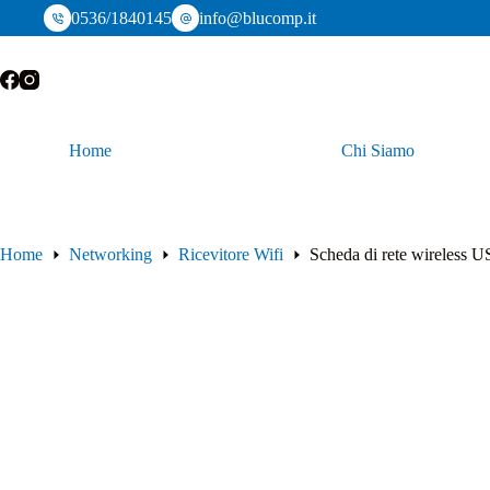
Salta
0536/1840145
info@blucomp.it
al
contenuto
Home
Chi Siamo
Home
Networking
Ricevitore Wifi
Scheda di rete wirele