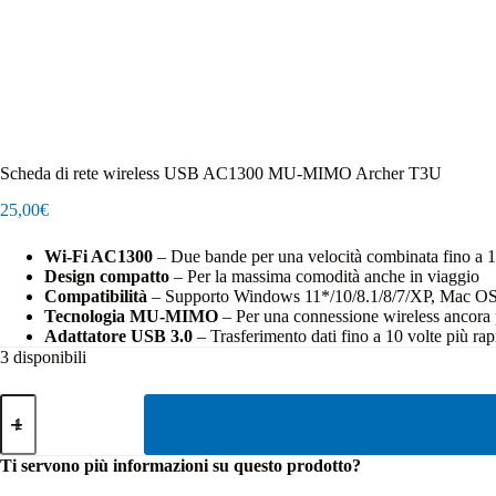
Scheda di rete wireless USB AC1300 MU-MIMO Archer T3U
25,00
€
Wi-Fi AC1300
– Due bande per una velocità combinata fino
Design compatto
– Per la massima comodità anche in viaggio
Compatibilità
– Supporto Windows 11*/10/8.1/8/7/XP, Mac O
Tecnologia MU-MIMO
– Per una connessione wireless ancora p
Adattatore USB 3.0
– Trasferimento dati fino a 10 volte più ra
3 disponibili
Scheda
di
rete
wireless
Ti servono più informazioni su questo prodotto?
USB
AC1300