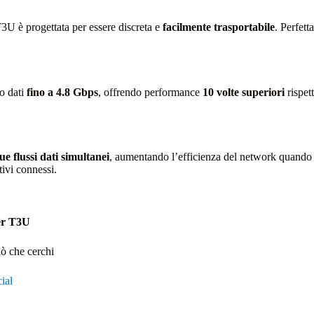
3U è progettata per essere discreta e
facilmente trasportabile
. Perfet
to dati
fino a 4.8 Gbps
, offrendo performance
10 volte superiori
rispet
ue flussi dati simultanei
, aumentando l’efficienza del network quando 
tivi connessi.
er T3U
iò che cerchi
ial