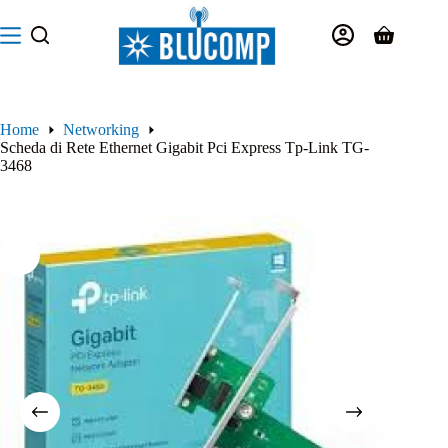
Salta
al
Carrello
contenuto
Home
Networking
Scheda di Rete Ethernet Gigabit Pci Express Tp-Link TG-
3468