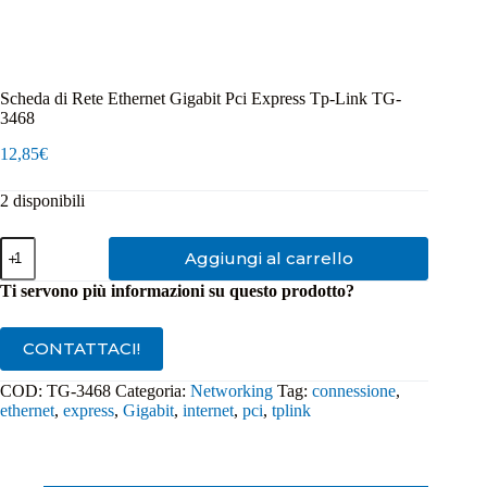
Scheda di Rete Ethernet Gigabit Pci Express Tp-Link TG-
3468
12,85
€
2 disponibili
Scheda
Aggiungi al carrello
di
Rete
Ti servono più informazioni su questo prodotto?
Ethernet
Gigabit
Pci
CONTATTACI!
Express
Tp-
COD:
TG-3468
Categoria:
Networking
Tag:
connessione
,
Link
ethernet
,
express
,
Gigabit
,
internet
,
pci
,
tplink
TG-
3468
quantità