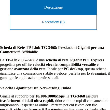
Descrizione
Recensioni (0)
Scheda di Rete TP-Link TG-3468: Prestazioni Gigabit per una
Connettività Affidabile
La
TP-Link TG-3468
è una
scheda di rete Gigabit PCI Express
progettata per offrire
velocità elevate, compatibilità versatile e
gestione avanzata della rete
. Ideale per
PC desktop
, questa scheda
garantisce una connessione stabile e veloce, perfetta per lo streaming, il
gaming e le applicazioni professionali.
Velocità Gigabit per un Networking Fluido
Grazie al supporto per
10/100/1000Mbps
, la
TG-3468
assicura
trasferimenti di dati ultra rapidi
, riducendo i tempi di caricamento e
migliorando l’esperienza online. Perfetta per chi lavora con
file
pesanti, videoconferenze HD e gaming online
, questa scheda offre