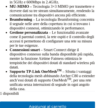
in 5GHz e 600Mbps in 2.4GHz.
MU-MIMO –
Tecnologia 3×3 MIMO per trasmettere e
ricevere dati su tre stream simultaneamente, rendendo la
comunicazione tra dispositivi ancora più efficiente.
Beamforming
– La tecnologia Beamforming concentra
il segnale nelle aree della copertura in cui si trovano i
dispositivi connessi, ottimizzando le performance.
Gestione personalizzata
– Le funzionalità avanzate
come il parental control, la rete ospiti e il controllo degli
accessi ti permettono di configurare una rete su misura
per le tue esigenze.
Connessioni smart
– Smart Connect dirige il
dispositivo connesso sulla banda disponibile più rapida,
mentre la funzione Airtime Fairness ottimizza le
tempistiche dei dispositivi dotati di standard wireless più
datati.
TM
Supporto TP-Link OneMesh
– Sfrutta i vantaggi
della tecnologia mesh abbinando Archer C80 a extender
TM
anch’essi dotati di supporto OneMesh
, per una rete
unificata senza interruzioni di segnale in ogni angolo
della casa.
1 disponibili
Aggiungi al carrello