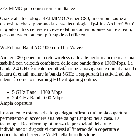
3×3 MIMO per connessioni simultanee
Grazie alla tecnologia 3×3 MIMO Archer C80, in combinazione a
dispositivi che supportano la stessa tecnologia, Tp-Link Archer C80 è
in grado di trasmettere e ricevere dati in contemporanea su tre stream,
per connessioni ancora più rapide ed efficienti.
Wi-Fi Dual Band AC1900 con 11ac Wave2
Archer C80 genera una rete wireless dalle alte performance e massima
stabilità con velocità combinata delle due bande fino a 1900Mbps. La
banda 2.4 GHz è ideale per attività come la navigazione quotidiana e la
lettura di email, mentre la banda 5GHz ti supporterà in attività ad alta
intensità come lo streaming HD e il gaming online.
5 GHz Band
1300 Mbps
2.4 GHz Band
600 Mbps
Ampia copertura
Le 4 antenne esterne ad alto guadagno offrono un’ampia copertura,
permettendo di accedere alla rete da ogni angolo della casa. La
tecnologia Beamforming ottimizza le prestazioni della rete
individuando i dispositivi connessi all’interno della copertura e
concentrando il segnale Wi-Fi nella loro direzione.