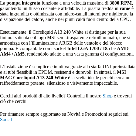
La
pompa integrata
funziona a una velocità massima di
3800 RPM
,
garantendo un flusso costante e affidabile. La piastra fredda in
rame
è
stata ingrandita e ottimizzata con micro-canali interni per migliorare la
dissipazione del calore, anche nei punti caldi fuori centro della CPU.
Esteticamente, il Coreliquid A13 240 White si distingue per la sua
finitura satinata e il logo MSI semi-trasparente retroilluminato, che si
armonizza con l’illuminazione ARGB delle ventole e del blocco
pompa. È compatibile con i socket
Intel LGA 1700 / 1851
e
AMD
AM4 / AM5
, rendendolo adatto a una vasta gamma di configurazioni.
L’installazione è semplice e intuitiva grazie alla staffa UNI preinstallata
e ai tubi flessibili in EPDM, resistenti e durevoli. In sintesi, il
MSI
MAG Coreliquid A13 240 White
è la scelta ideale per chi cerca un
raffreddamento potente, silenzioso e visivamente impeccabile.
Cerchi altri prodotti di alto livello? Controlla il nostro
Shop
e troverai
ciò che cerchi
Per rimanere sempre aggiornato su Novità e Promozioni seguici sui
Social