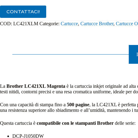
quantità
CONTATTACI!
COD:
LC421XLM
Categorie:
Cartucce
,
Cartucce Brother
,
Cartucce Or
La
Brother LC421XL Magenta
è la cartuccia inkjet originale ad alt
testi nitidi, contorni precisi e una resa cromatica uniforme, ideale per 
Con una capacità di stampa fino a
500 pagine
, la LC421XL è perfetta p
una resistenza superiore allo sbiadimento e all’umidità, mantenendo i t
Questa cartuccia è
compatibile con le stampanti Brother
delle serie:
DCP-J1050DW