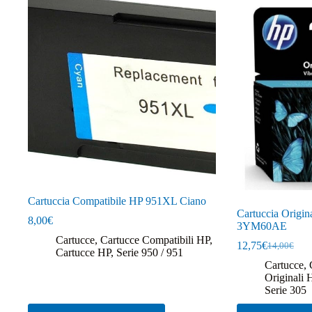
Cartuccia Compatibile HP 951XL Ciano
Cartuccia Origin
8,00
€
3YM60AE
Cartucce
,
Cartucce Compatibili HP
,
12,75
€
14,00
€
Il
Il
Cartucce HP
,
Serie 950 / 951
prezzo
prezzo
Cartucce
,
originale
attuale
Originali 
era:
è:
Serie 305
14,00€.
12,75€.