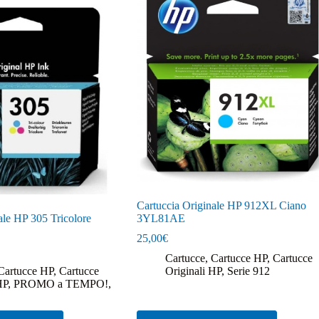
Cartuccia Originale HP 912XL Ciano
ale HP 305 Tricolore
3YL81AE
25,00
€
Cartucce
,
Cartucce HP
,
Cartucce
Cartucce HP
,
Cartucce
Originali HP
,
Serie 912
HP
,
PROMO a TEMPO!
,