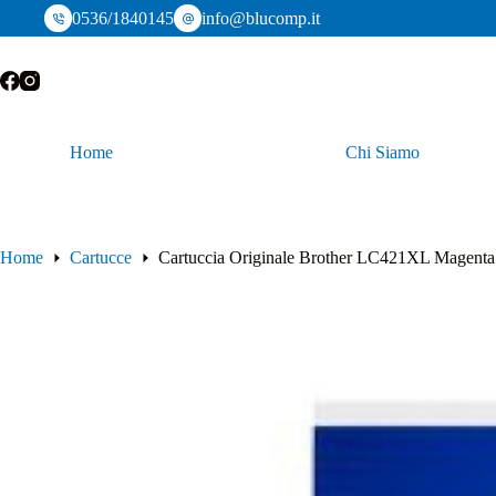
Salta
0536/1840145
info@blucomp.it
al
contenuto
Home
Chi Siamo
Home
Cartucce
Cartuccia Originale Brother LC421XL Magenta