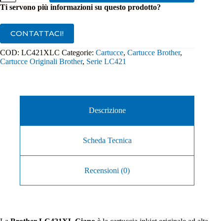
Brother
Ti servono più informazioni su questo prodotto?
LC421XL
Ciano
quantità
CONTATTACI!
COD:
LC421XLC
Categorie:
Cartucce
,
Cartucce Brother
,
Cartucce Originali Brother
,
Serie LC421
Descrizione
Scheda Tecnica
Recensioni (0)