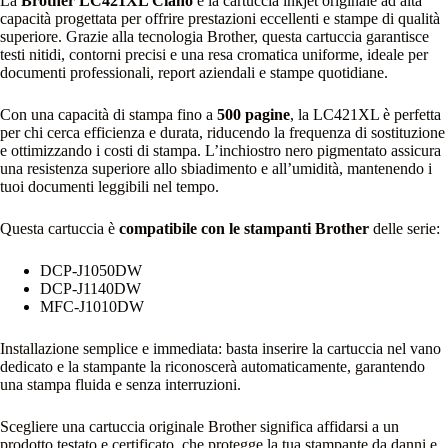
La
Brother LC421XL Ciano
è la cartuccia inkjet originale ad alta
capacità progettata per offrire prestazioni eccellenti e stampe di qualità
superiore. Grazie alla tecnologia Brother, questa cartuccia garantisce
testi nitidi, contorni precisi e una resa cromatica uniforme, ideale per
documenti professionali, report aziendali e stampe quotidiane.
Con una capacità di stampa fino a
500 pagine
, la LC421XL è perfetta
per chi cerca efficienza e durata, riducendo la frequenza di sostituzione
e ottimizzando i costi di stampa. L’inchiostro nero pigmentato assicura
una resistenza superiore allo sbiadimento e all’umidità, mantenendo i
tuoi documenti leggibili nel tempo.
Questa cartuccia è
compatibile con le stampanti Brother
delle serie:
DCP-J1050DW
DCP-J1140DW
MFC-J1010DW
Installazione semplice e immediata: basta inserire la cartuccia nel vano
dedicato e la stampante la riconoscerà automaticamente, garantendo
una stampa fluida e senza interruzioni.
Scegliere una cartuccia originale Brother significa affidarsi a un
prodotto testato e certificato, che protegge la tua stampante da danni e