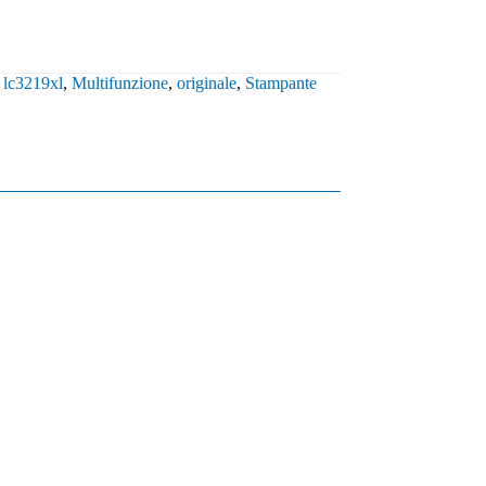
,
lc3219xl
,
Multifunzione
,
originale
,
Stampante