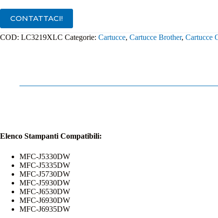
quantità
CONTATTACI!
COD:
LC3219XLC
Categorie:
Cartucce
,
Cartucce Brother
,
Cartucce O
Elenco Stampanti Compatibili:
MFC-J5330DW
MFC-J5335DW
MFC-J5730DW
MFC-J5930DW
MFC-J6530DW
MFC-J6930DW
MFC-J6935DW