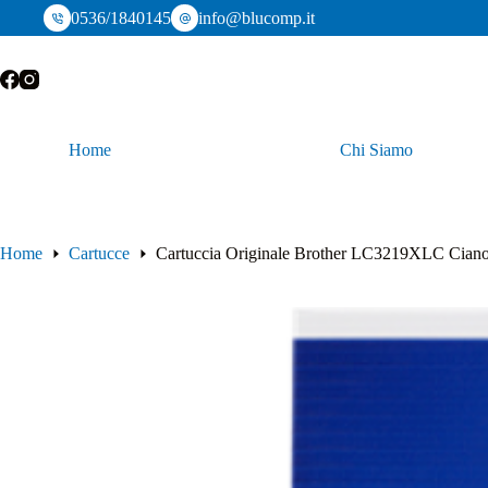
Salta
0536/1840145
info@blucomp.it
al
contenuto
Home
Chi Siamo
Home
Cartucce
Cartuccia Originale Brother LC3219XLC Cian