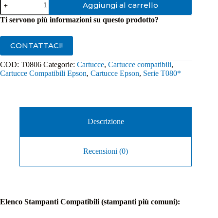
Aggiungi al carrello
Compatibile
Epson
Ti servono più informazioni su questo prodotto?
T0806
Light
Magenta
CONTATTACI!
quantità
COD:
T0806
Categorie:
Cartucce
,
Cartucce compatibili
,
Cartucce Compatibili Epson
,
Cartucce Epson
,
Serie T080*
Descrizione
Recensioni (0)
Elenco Stampanti Compatibili (stampanti più comuni):