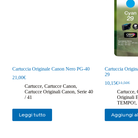
Cartuccia Originale Canon Nero PG-40
Cartuccia Origi
29
21,00
€
10,15
€
11,50
€
Il
Il
Cartucce
,
Cartucce Canon
,
prezzo
prezzo
Cartucce Originali Canon
,
Serie 40
Cartucce
,
originale
attuale
/ 41
Originali 
era:
è:
TEMPO!
,
11,50€.
10,15€.
Leggi tutto
Aggiungi al