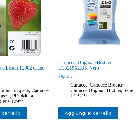
Cartuccia Originale Brother
nale Epson T2982 Ciano
LC3219XLBK Nero
38,00
€
Cartucce
,
Cartucce Brother
,
Cartucce Epson
,
Cartucce
Cartucce Originali Brother
,
Serie
Epson
,
PROMO a
LC3219
Serie T29**
 carrello
Aggiungi al carrello