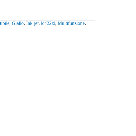
ibile
,
Giallo
,
Ink-jet
,
lc422xl
,
Multifunzione
,