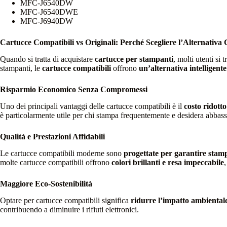
MFC-J6540DW
MFC-J6540DWE
MFC-J6940DW
Cartucce Compatibili vs Originali: Perché Scegliere l’Alternativa
Quando si tratta di acquistare
cartucce per stampanti
, molti utenti si 
stampanti, le
cartucce compatibili
offrono
un’alternativa intelligent
Risparmio Economico Senza Compromessi
Uno dei principali vantaggi delle cartucce compatibili è il
costo ridotto
è particolarmente utile per chi stampa frequentemente e desidera abbassa
Qualità e Prestazioni Affidabili
Le cartucce compatibili moderne sono
progettate per garantire stamp
molte cartucce compatibili offrono
colori brillanti e resa impeccabile
Maggiore Eco-Sostenibilità
Optare per cartucce compatibili significa
ridurre l’impatto ambiental
contribuendo a diminuire i rifiuti elettronici.