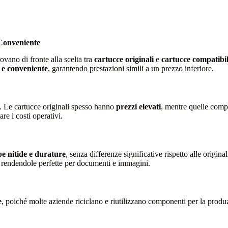
 Conveniente
trovano di fronte alla scelta tra
cartucce originali
e
cartucce compatibil
e e conveniente
, garantendo prestazioni simili a un prezzo inferiore.
. Le cartucce originali spesso hanno
prezzi elevati
, mentre quelle comp
re i costi operativi.
e nitide e durature
, senza differenze significative rispetto alle origin
, rendendole perfette per documenti e immagini.
e
, poiché molte aziende riciclano e riutilizzano componenti per la produz