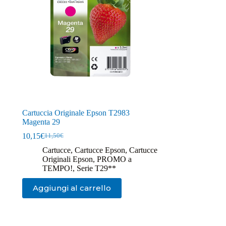
Cartuccia Originale Epson T2983
Magenta 29
10,15
€
11,50
€
Il
Il
prezzo
prezzo
Cartucce
,
Cartucce Epson
,
Cartucce
originale
attuale
Originali Epson
,
PROMO a
era:
è:
TEMPO!
,
Serie T29**
11,50€.
10,15€.
Aggiungi al carrello