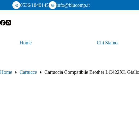
Salta
0536/1840145
info@blucomp.it
al
contenuto
Home
Chi Siamo
Home
Cartucce
Cartuccia Compatibile Brother LC422XL Giall