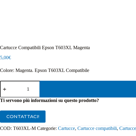
Cartucce Compatibili Epson T603XL Magenta
5,00
€
Colore: Magenta. Epson T603XL Compatibile
Cartucce
Compatibili
Epson
T603XL
Ti servono più informazioni su questo prodotto?
Magenta
quantità
CONTATTACI!
COD:
T603XL-M
Categorie:
Cartucce
,
Cartucce compatibili
,
Cartucce