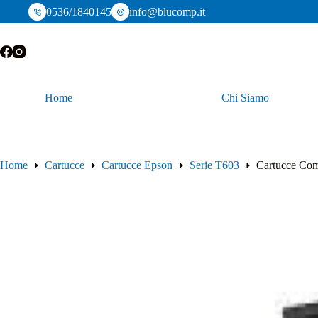
Salta
0536/1840145
info@blucomp.it
al
contenuto
Home
Chi Siamo
Home
Cartucce
Cartucce Epson
Serie T603
Cartucce Com