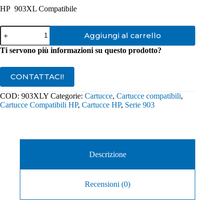
HP 903XL Compatibile
Cartuccia
Aggiungi al carrello
Compatibile
HP
Ti servono più informazioni su questo prodotto?
903Xl
Giallo
quantità
CONTATTACI!
COD:
903XLY
Categorie:
Cartucce
,
Cartucce compatibili
,
Cartucce Compatibili HP
,
Cartucce HP
,
Serie 903
Descrizione
Recensioni (0)