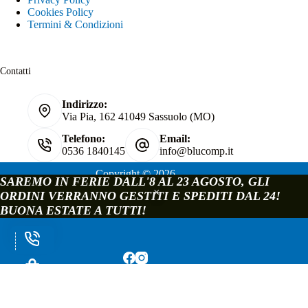
Cookies Policy
Termini & Condizioni
Contatti
Indirizzo:
Via Pia, 162 41049 Sassuolo (MO)
Telefono:
Email:
0536 1840145
info@blucomp.it
Copyright © 2026
SAREMO IN FERIE DALL'8 AL 23 AGOSTO, GLI
Blucomp Snc di Padovani Matteo e c.
ORDINI VERRANNO GESTITI E SPEDITI DAL 24!
P.IVA e C.F. 02241070362
BUONA ESTATE A TUTTI!
Via Pia, 162 - 41049 Sassuolo - Modena