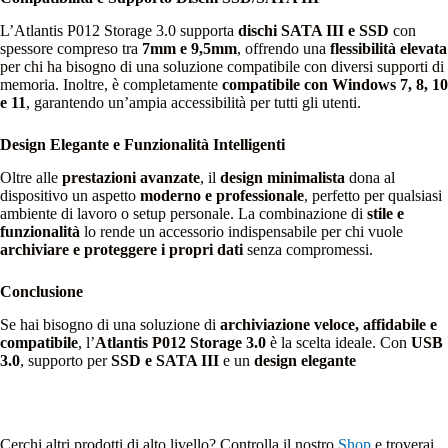
L’Atlantis P012 Storage 3.0 supporta
dischi SATA III e SSD
con
spessore compreso tra
7mm e 9,5mm
, offrendo una
flessibilità elevata
per chi ha bisogno di una soluzione compatibile con diversi supporti di
memoria. Inoltre, è completamente
compatibile con Windows 7, 8, 10
e 11
, garantendo un’ampia accessibilità per tutti gli utenti.
Design Elegante e Funzionalità Intelligenti
Oltre alle
prestazioni avanzate
, il
design minimalista
dona al
dispositivo un aspetto
moderno e professionale
, perfetto per qualsiasi
ambiente di lavoro o setup personale. La combinazione di
stile e
funzionalità
lo rende un accessorio indispensabile per chi vuole
archiviare e proteggere i propri dati
senza compromessi.
Conclusione
Se hai bisogno di una soluzione di
archiviazione veloce, affidabile e
compatibile
, l’
Atlantis P012 Storage 3.0
è la scelta ideale. Con
USB
3.0
, supporto per
SSD e SATA III
e un
design elegante
Cerchi altri prodotti di alto livello? Controlla il nostro
Shop
e troverai