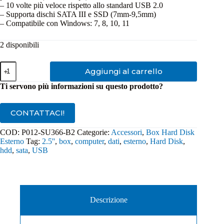
– 10 volte più veloce rispetto allo standard USB 2.0
– Supporta dischi SATA III e SSD (7mm-9,5mm)
– Compatibile con Windows: 7, 8, 10, 11
2 disponibili
Box
Aggiungi al carrello
Esterno
per
Ti servono più informazioni su questo prodotto?
Hard
Disk
2,5''
CONTATTACI!
Atlantis
P012-
COD:
P012-SU366-B2
Categorie:
Accessori
,
Box Hard Disk
SU366-
Esterno
Tag:
2.5''
,
box
,
computer
,
dati
,
esterno
,
Hard Disk
,
B2
quantità
hdd
,
sata
,
USB
Descrizione