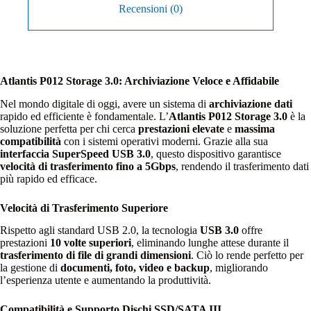
Recensioni (0)
Atlantis P012 Storage 3.0: Archiviazione Veloce e Affidabile
Nel mondo digitale di oggi, avere un sistema di
archiviazione dati
rapido ed efficiente è fondamentale. L’
Atlantis P012 Storage 3.0
è la
soluzione perfetta per chi cerca
prestazioni elevate
e
massima
compatibilità
con i sistemi operativi moderni. Grazie alla sua
interfaccia SuperSpeed USB 3.0
, questo dispositivo garantisce
velocità di trasferimento fino a 5Gbps
, rendendo il trasferimento dati
più rapido ed efficace.
Velocità di Trasferimento Superiore
Rispetto agli standard USB 2.0, la tecnologia
USB 3.0
offre
prestazioni
10 volte superiori
, eliminando lunghe attese durante il
trasferimento di file di grandi dimensioni
. Ciò lo rende perfetto per
la gestione di
documenti, foto, video e backup
, migliorando
l’esperienza utente e aumentando la produttività.
Compatibilità e Supporto Dischi SSD/SATA III