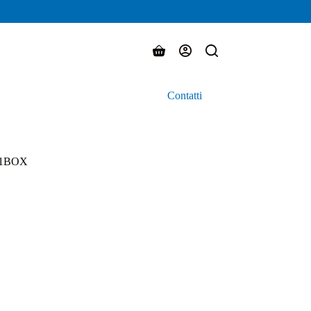
Carrello
Contatti
931BOX