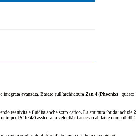
a integrata avanzata. Basato sull’architettura
Zen 4 (Phoenix)
, questo
ndo reattività e fluidità anche sotto carico. La struttura ibrida include
2
pporto per
PCIe 4.0
assicurano velocità di accesso ai dati e compatibilità
 per molte applicazioni. È perfetta per la gestione di contenuti