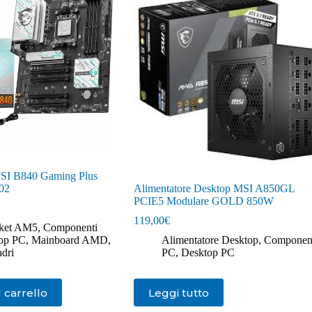
SI B840 Gaming Plus
02
Alimentatore Desktop MSI A850GL
PCIE5 Modulare GOLD 850W
119,00
€
ket AM5
,
Componenti
op PC
,
Mainboard AMD
,
Alimentatore Desktop
,
Componen
dri
PC
,
Desktop PC
 carrello
Leggi tutto