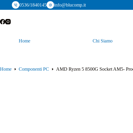
Salta
0536/1840145
info@blucomp.it
al
contenuto
Home
Chi Siamo
Home
Componenti PC
AMD Ryzen 5 8500G Socket AM5- Proce