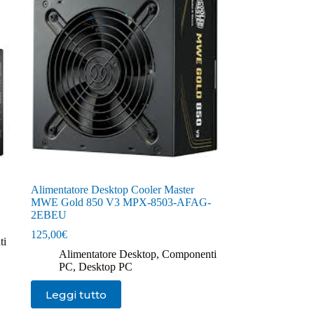
Alimentatore Desktop Cooler Master
MWE Gold 850 V3 MPX-8503-AFAG-
2EBEU
125,00
€
ti
Alimentatore Desktop
,
Componenti
PC
,
Desktop PC
Leggi tutto