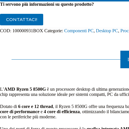
Ti servono più informazioni su questo prodotto?
CONTATTACI!
COD:
100000931BOX
Categorie:
Componenti PC
,
Desktop PC
,
Pro
L’
AMD Ryzen 5 8500G
è un processore desktop di ultima generazione 
chip rappresenta una soluzione ideale per sistemi compatti, PC da uffic
Dotato di
6 core e 12 thread
, il Ryzen 5 8500G offre una frequenza b
core di performance
e
4 core di efficienza
, ottimizzando il bilancia
con le periferiche più moderne.
Uno dei punti di forza di questo processore è la
grafica integrata A