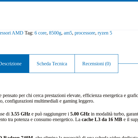
cessori AMD
Tag:
6 core
,
8500g
,
am5
,
processore
,
ryzen 5
Descrizione
Scheda Tecnica
Recensioni (0)
pensato per chi cerca prestazioni elevate, efficienza energetica e grafic
io, configurazioni multimediali e gaming leggero.
ase di
3.55 GHz
e può raggiungere i
5.00 GHz
in modalità turbo, garante
mento tra potenza e consumo energetico. La
cache L3 da 16 MB
e il su
MD Radeon 740M
, che elimina la necessità di una scheda video dedicata