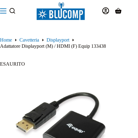
Salta
al
Carrello
contenuto
Home
Cavetteria
Displayport
Adattatore Displayport (M) / HDMI (F) Equip 133438
ESAURITO