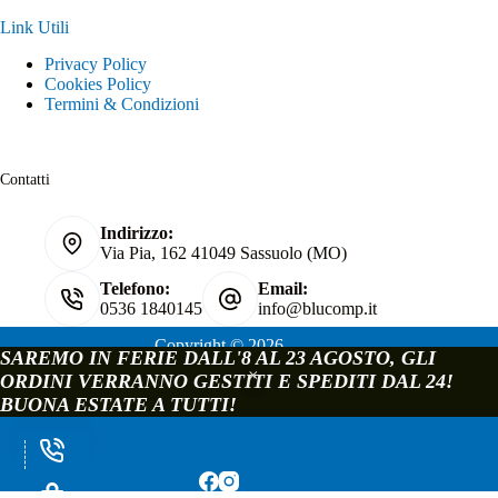
Link Utili
Privacy Policy
Cookies Policy
Termini & Condizioni
Contatti
Indirizzo:
Via Pia, 162 41049 Sassuolo (MO)
Telefono:
Email:
0536 1840145
info@blucomp.it
Copyright © 2026
SAREMO IN FERIE DALL'8 AL 23 AGOSTO, GLI
Blucomp Snc di Padovani Matteo e c.
ORDINI VERRANNO GESTITI E SPEDITI DAL 24!
P.IVA e C.F. 02241070362
BUONA ESTATE A TUTTI!
Via Pia, 162 - 41049 Sassuolo - Modena