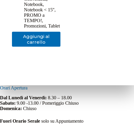
originale
attuale
Notebook
,
era:
è:
Notebook < 15''
,
1.099,00€.
999,00€.
PROMO a
TEMPO!
,
Promozioni
,
Tablet
Aggiungi al
carrello
Orari Apertura
Dal Lunedì al Venerdì:
8.30 – 18.00
Sabato:
9.00 -13.00 / Pomeriggio Chiuso
Domenica:
Chiuso
Fuori Orario Serale
solo su Appuntamento