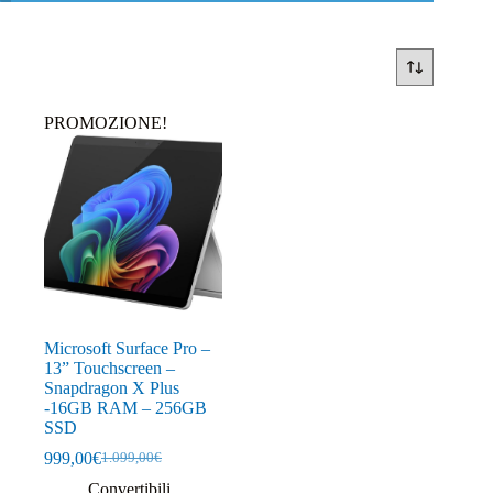
PROMOZIONE!
Microsoft Surface Pro –
13” Touchscreen –
Snapdragon X Plus
-16GB RAM – 256GB
SSD
999,00
€
1.099,00
€
Il
Il
prezzo
prezzo
Convertibili
,