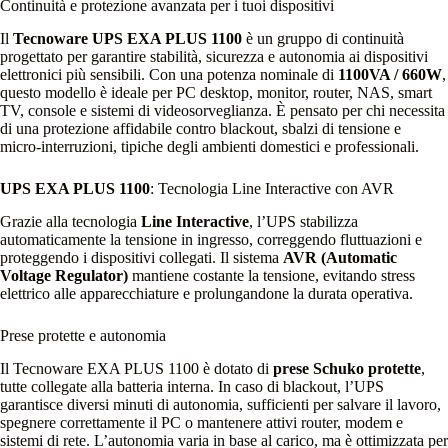
Continuità e protezione avanzata per i tuoi dispositivi
Il
Tecnoware UPS EXA PLUS 1100
è un gruppo di continuità
progettato per garantire stabilità, sicurezza e autonomia ai dispositivi
elettronici più sensibili. Con una potenza nominale di
1100VA / 660W
,
questo modello è ideale per PC desktop, monitor, router, NAS, smart
TV, console e sistemi di videosorveglianza. È pensato per chi necessita
di una protezione affidabile contro blackout, sbalzi di tensione e
micro‑interruzioni, tipiche degli ambienti domestici e professionali.
UPS EXA PLUS 1100
: Tecnologia Line Interactive con AVR
Grazie alla tecnologia
Line Interactive
, l’UPS stabilizza
automaticamente la tensione in ingresso, correggendo fluttuazioni e
proteggendo i dispositivi collegati. Il sistema
AVR (Automatic
Voltage Regulator)
mantiene costante la tensione, evitando stress
elettrico alle apparecchiature e prolungandone la durata operativa.
Prese protette e autonomia
Il Tecnoware EXA PLUS 1100 è dotato di
prese Schuko protette
,
tutte collegate alla batteria interna. In caso di blackout, l’UPS
garantisce diversi minuti di autonomia, sufficienti per salvare il lavoro,
spegnere correttamente il PC o mantenere attivi router, modem e
sistemi di rete. L’autonomia varia in base al carico, ma è ottimizzata per