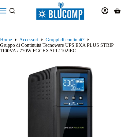
Salta
al
Carrello
contenuto
Home
Accessori
Gruppi di continuit?
Gruppo di Continuità Tecnoware UPS EXA PLUS STRIP
1100VA / 770W FGCEXAPL1102IEC