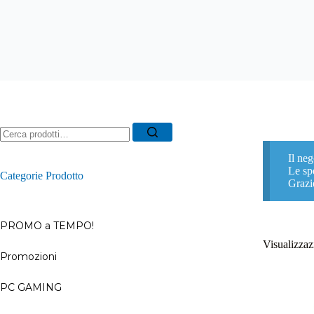
Ricerca
per:
Il neg
Le spe
Categorie Prodotto
Grazi
PROMO a TEMPO!
Visualizzazi
Promozioni
–
PC GAMING