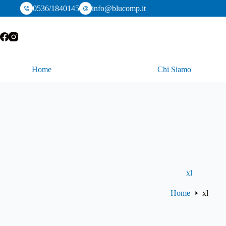
Salta
0536/1840145
info@blucomp.it
al
contenuto
Home
Chi Siamo
xl
Home
xl