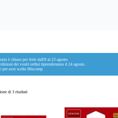
ozio è chiuso per ferie dall'8 al 23 agosto.
dizioni dei vostri ordini riprenderanno il 24 agosto.
e per aver scelto Blucomp
Ordina
one di 3 risultati
in
base
al
più
recente