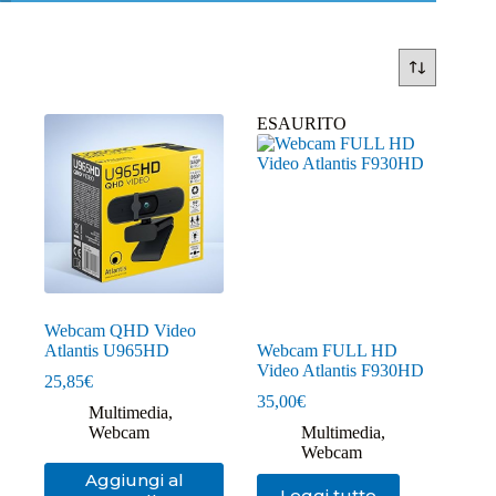
ESAURITO
Webcam QHD Video
Atlantis U965HD
Webcam FULL HD
Video Atlantis F930HD
25,85
€
35,00
€
Multimedia
,
Webcam
Multimedia
,
Webcam
Aggiungi al
Leggi tutto