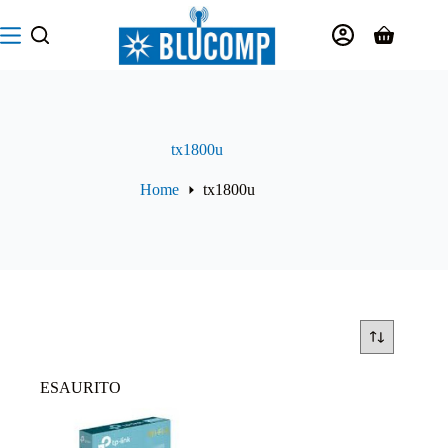
Salta
al
Carrello
contenuto
tx1800u
Home
tx1800u
ESAURITO