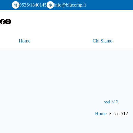
Salta
0536/1840145
info@blucomp.it
al
contenuto
Home
Chi Siamo
ssd 512
Home
ssd 512