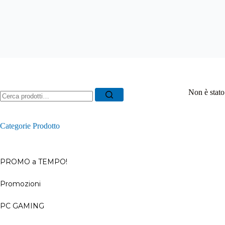
Ricerca
Non è stato
per:
Categorie Prodotto
PROMO a TEMPO!
Promozioni
–
PC GAMING