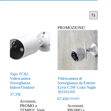
PROMOZIONE!
Tapo TC82:
Videocamera
Videocamera di
Sorveglianza
Sorveglianza da Esterno
Indoor/Outdoor
Ezviz C3W Color Night
303101165
37,35
€
67,45
€
139,00
€
Il
Il
Accessori
,
prezzo
prezzo
PROMO a
Accessori
,
originale
attuale
TEMPO!
,
Varie
PROMO a