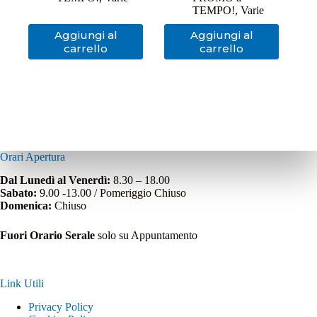
era:
è:
TEMPO!
,
Varie
139,00€.
67,45€.
Aggiungi al
Aggiungi al
carrello
carrello
Orari Apertura
Dal Lunedì al Venerdì:
8.30 – 18.00
Sabato:
9.00 -13.00 / Pomeriggio Chiuso
Domenica:
Chiuso
Fuori Orario Serale
solo su Appuntamento
Link Utili
Privacy Policy